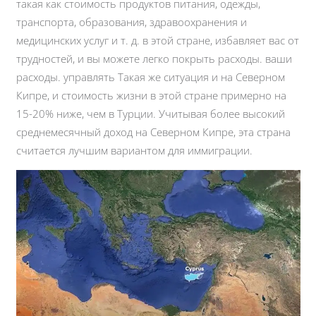
такая как стоимость продуктов питания, одежды,
транспорта, образования, здравоохранения и
медицинских услуг и т. д. в этой стране, избавляет вас от
трудностей, и вы можете легко покрыть расходы. ваши
расходы. управлять Такая же ситуация и на Северном
Кипре, и стоимость жизни в этой стране примерно на
15-20% ниже, чем в Турции. Учитывая более высокий
среднемесячный доход на Северном Кипре, эта страна
считается лучшим вариантом для иммиграции.