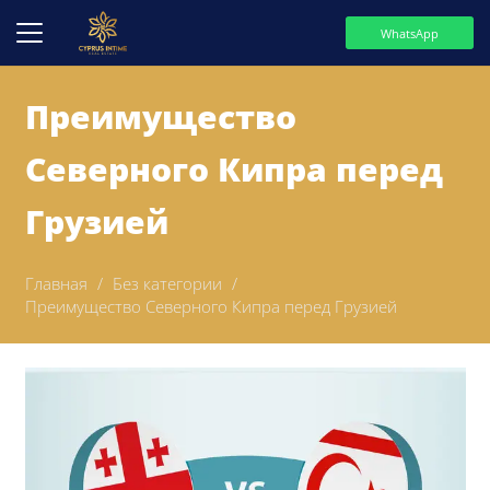
WhatsApp
Преимущество
Северного Кипра перед
Грузией
Главная
/
Без категории
/
Преимущество Северного Кипра перед Грузией