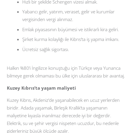
Hızlı bir şekilde Schengen vizesi almak.
Yabancı gelir, yatırım, veraset, gelir ve kurumlar
vergisinden vergi alınmaz.
Emlak piyasasının büyümesi ve istikrarlı kira geliri.
Şirket kurma kolaylığı ile Kıbrıs’ta iş yapma imkanı.
Ücretsiz sağlık sigortası.
Halkın %80’i İngilizce konuştuğu için Türkçe veya Yunanca
bilmeye gerek olmaması bu ülke için uluslararası bir avantaj.
Kuzey Kıbrıs’ta yaşam maliyeti
Kuzey Kıbrıs, Akdeniz’de yaşanabilecek en ucuz yerlerden
biridir. Adada yaşamak, Birleşik Krallık’ta yaşamanın
maliyetine kıyasla inanılmaz derecede iyi bir değerdir.
Elektrik, su ve şehir vergisi nispeten ucuzdur, bu nedenle
giderleriniz büyük ölçüde azalır.