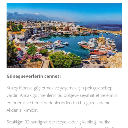
Güneş severlerin cenneti
Kuzey Kıbrıs’a göç etmek ve yaşamak için pek çok sebep
vardır. Ancak göçmenlerin bu bölgeye seyahat etmelerinin
en önemli ve temel nedenlerinden biri bu güzel adanın
Akdeniz iklimidir.
Sıcaklığın 33 santigrat dereceye kadar çıkabildiği harika