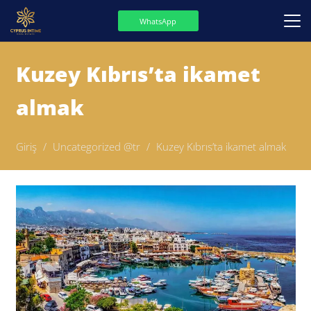
WhatsApp
Kuzey Kıbrıs’ta ikamet
almak
Giriş
/
Uncategorized @tr
/
Kuzey Kıbrıs’ta ikamet almak