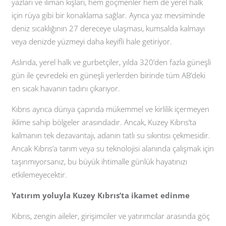
yazları ve ılıman kışları, hem göçmenler hem de yerel halk
için rüya gibi bir konaklama sağlar. Ayrıca yaz mevsiminde
deniz sıcaklığının 27 dereceye ulaşması, kumsalda kalmayı
veya denizde yüzmeyi daha keyifli hale getiriyor.
Aslında, yerel halk ve gurbetçiler, yılda 320’den fazla güneşli
gün ile çevredeki en güneşli yerlerden birinde tüm AB’deki
en sıcak havanın tadını çıkarıyor.
Kıbrıs ayrıca dünya çapında mükemmel ve kirlilik içermeyen
iklime sahip bölgeler arasındadır. Ancak, Kuzey Kıbrıs’ta
kalmanın tek dezavantajı, adanın tatlı su sıkıntısı çekmesidir.
Ancak Kıbrıs’a tarım veya su teknolojisi alanında çalışmak için
taşınmıyorsanız, bu büyük ihtimalle günlük hayatınızı
etkilemeyecektir.
Yatırım yoluyla Kuzey Kıbrıs’ta ikamet edinme
Kıbrıs, zengin aileler, girişimciler ve yatırımcılar arasında göç