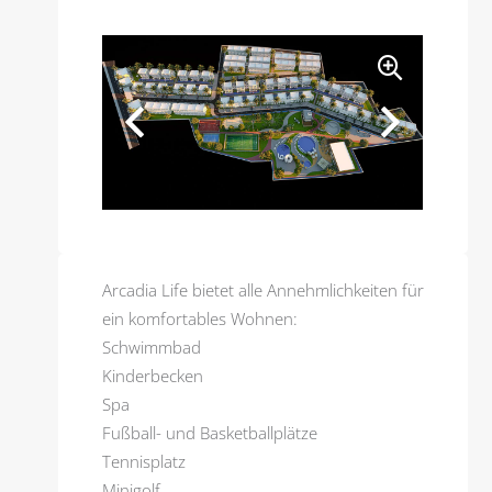
Arcadia Life bietet alle Annehmlichkeiten für
ein komfortables Wohnen:
Schwimmbad
Kinderbecken
Spa
Fußball- und Basketballplätze
Tennisplatz
Minigolf