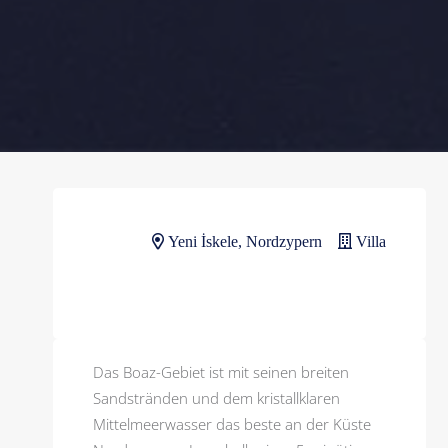
Yeni İskele, Nordzypern
Villa
Das Boaz-Gebiet ist mit seinen breiten
Sandstränden und dem kristallklaren
Mittelmeerwasser das beste an der Küste