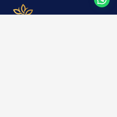
Die unter MS’22764 gegründete Cyprus InTime Investment
Company ist auf die Investition und den Kauf von
Immobilien in Nordzypern spezialisiert. Mit mehr als 15
Jahren Erfahrung in diesem Bereich sind wir bereit, Ihnen
Dienstleistungen anzubieten
Kommunikationswege
Yeni Boğaziçi, Salamis Yolu, Muharrem Döveç Plaza,
Dükkan 8
+90(533)834-30-17