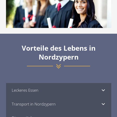
Fakultätsmitglieder mit internationalen Standards.
Eine Universität mit vielfältigen Einrichtungen.
Erschwingliche Studiengebühren und moderate
Lebenshaltungskosten.
Ausgezeichnete Einrichtungen für soziale, kulturelle und
sportliche Aktivitäten.
Krankenversicherung, bereitgestellt von der Regierung von
Vorteile des Lebens in
Nordzypern.
Nordzypern
Transport, Geschäfte und Unterhaltung vorhanden
Die uneingeschränkte Besuchsmöglichkeit der Familie des
Erstklässlers
Die Möglichkeit, sich weiterzubilden und Arbeit zu finden
und in andere Länder einzuwandern
Kein Bedarf für IELTS oder TOEFL
Leckeres Essen
Akkreditierung von Universitäten im Wissenschafts- und
Gesundheitsministerium des Iran
Transport in Nordzypern