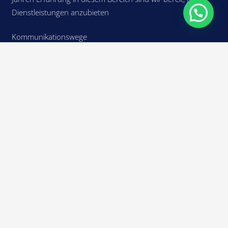
Dienstleistungen anzubieten
Kommunikationswege
Yeni Boğaziçi, Salamis Yolu, Muharrem Döveç Plaza,
Dükkan 8
+90(533)834-30-17
info@intime-cyprus.com
Neueste Projekte