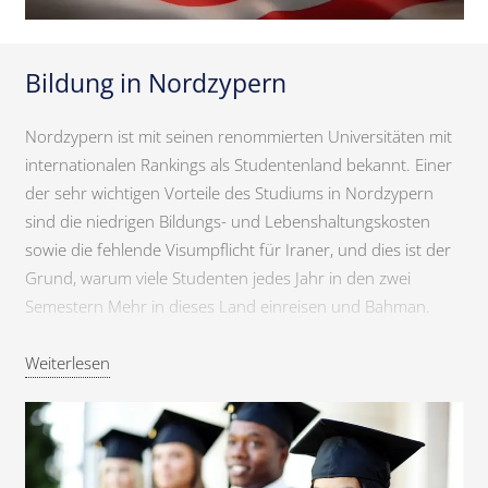
Bildung in Nordzypern
Nordzypern ist mit seinen renommierten Universitäten mit
internationalen Rankings als Studentenland bekannt. Einer
der sehr wichtigen Vorteile des Studiums in Nordzypern
sind die niedrigen Bildungs- und Lebenshaltungskosten
sowie die fehlende Visumpflicht für Iraner, und dies ist der
Grund, warum viele Studenten jedes Jahr in den zwei
Semestern Mehr in dieses Land einreisen und Bahman.
Qualitativ hochwertige Bildung auf Englisch, die
Weiterlesen
internationalen Standards entspricht.
Akkreditierte internationale Bachelor- und
Graduiertenprogramme.
Bildung nach dem amerikanischen Bildungssystem.