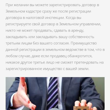
При желании вы можете зарегистрировать договор в
Земельном кадастре сразу же после регистрации
договора в налоговой инспекции. Когда вы
регистрируете свой договор в Земельном управлении,
никто не может продавать, сдавать в аренду,
закладывать или закладывать вашу собственность
третьим лицам без вашего согласия. Преимущество
данной регистрации в земельном ведомстве в том, что в
любом случае, даже если продавец обанкротится,
никакое другое третье лицо не сможет претендовать на
зарегистрированное имущество с вашей земли.