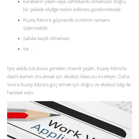
Evrakların yalan veya sahtekarlık olmaksızın doğru
bir şekilde elçiliğe teslim edilmesi gerekmektedir.
Kuzey Kıbrıs’a göçmenlik ücretinin tamamı
ödenmelidir.
Sabıka kaydı olmaması
Ve …
İşte akılda tutulması gereken önemli şeyler, Kuzey Kıbrıs’ta
daimi ikamet izni almak için eksiksiz kılavuzu inceleyin. Daha
sonra Kuzey Kıbrıs’a göç etmek için doğru ve eksiksiz bilgi ile
hareket edin.