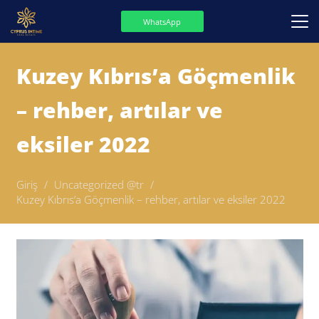
WhatsApp
Kuzey Kıbrıs’a Göçmenlik
– rehber, artılar ve
eksiler 2022
Giriş
/
Uncategorized @tr
/
Kuzey Kıbrıs’a Göçmenlik – rehber, artılar ve eksiler 2022