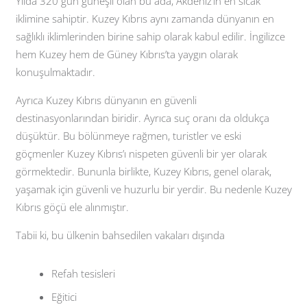
Yılda 320 gün güneşli olan bu ada, Akdeniz’in en sıcak
iklimine sahiptir. Kuzey Kıbrıs aynı zamanda dünyanın en
sağlıklı iklimlerinden birine sahip olarak kabul edilir. İngilizce
hem Kuzey hem de Güney Kıbrıs’ta yaygın olarak
konuşulmaktadır.
Ayrıca Kuzey Kıbrıs dünyanın en güvenli
destinasyonlarından biridir. Ayrıca suç oranı da oldukça
düşüktür. Bu bölünmeye rağmen, turistler ve eski
göçmenler Kuzey Kıbrıs’ı nispeten güvenli bir yer olarak
görmektedir. Bununla birlikte, Kuzey Kıbrıs, genel olarak,
yaşamak için güvenli ve huzurlu bir yerdir. Bu nedenle Kuzey
Kıbrıs göçü ele alınmıştır.
Tabii ki, bu ülkenin bahsedilen vakaları dışında
Refah tesisleri
Eğitici