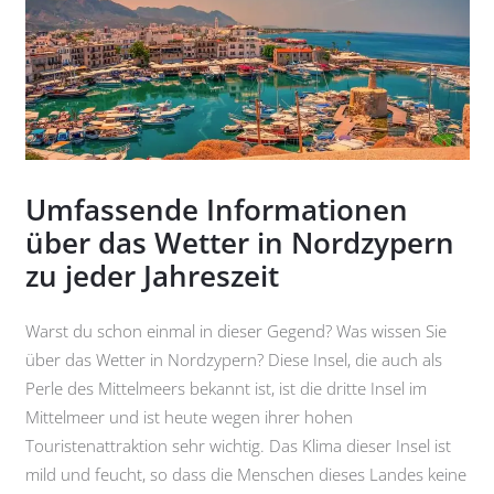
Umfassende Informationen
über das Wetter in Nordzypern
zu jeder Jahreszeit
Warst du schon einmal in dieser Gegend? Was wissen Sie
über das Wetter in Nordzypern? Diese Insel, die auch als
Perle des Mittelmeers bekannt ist, ist die dritte Insel im
Mittelmeer und ist heute wegen ihrer hohen
Touristenattraktion sehr wichtig. Das Klima dieser Insel ist
mild und feucht, so dass die Menschen dieses Landes keine